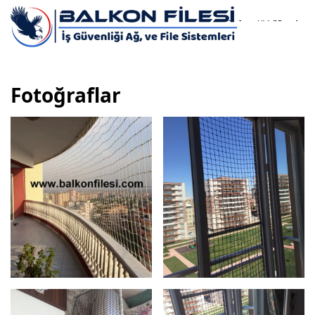
0532
si.com
743 65
81
Fotoğraflar