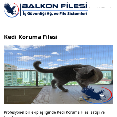
0532
si.com
743 65
81
Kedi Koruma Filesi
Profesyonel bir ekip eşliğinde Kedi Koruma Filesi satışı ve