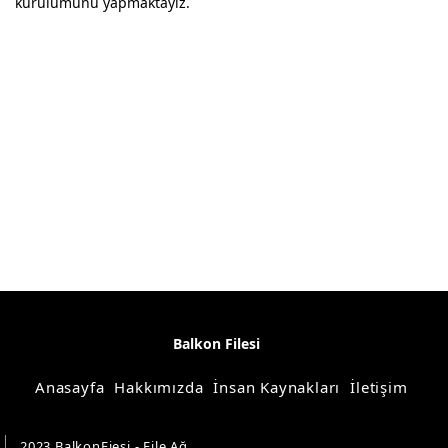
kurulumunu yapmaktayız.
Balkon Filesi
Anasayfa
Hakkımızda
İnsan Kaynakları
İletişim
2023 BalkonFiesi - File Ağ