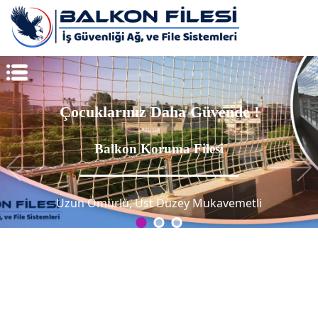
Çocuklarınız Daha Güvende !
Balkon Koruma Filesi
Uzun Ömürlü, Üst Düzey Mukavemetli