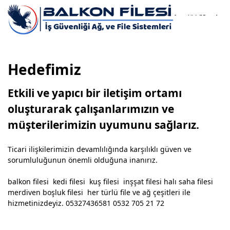
0532
si.com
743 65
81
Hedefimiz
Etkili ve yapıcı bir iletişim ortamı
oluşturarak çalışanlarımızın ve
müşterilerimizin uyumunu sağlarız.
Ticari ilişkilerimizin devamlılığında karşılıklı güven ve
sorumluluğunun önemli olduğuna inanırız.
balkon filesi kedi filesi kuş filesi inşşat filesi halı saha filesi
merdiven boşluk filesi her türlü file ve ağ çeşitleri ile
hizmetinizdeyiz. 05327436581 0532 705 21 72